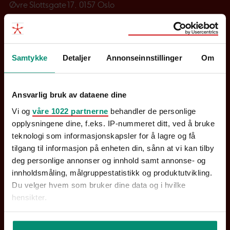
Øvre Slottsgate 17, 0157 Oslo
Tel
+47 22 44 33 00
|
E-post
Stockholm
Samtykke
Detaljer
Annonseinnstillinger
Om
Hammer & Hanborg Sverige AB
Ansvarlig bruk av dataene dine
Org.nr: 556593-2828
Vi og
våre 1022 partnerne
behandler de personlige
Biblioteksgatan 11
opplysningene dine, f.eks. IP-nummeret ditt, ved å bruke
111 46 Stockholm
teknologi som informasjonskapsler for å lagre og få
Tel
+46 (0)8-459 03 50
|
E-post
tilgang til informasjon på enheten din, sånn at vi kan tilby
deg personlige annonser og innhold samt annonse- og
Gøteborg
innholdsmåling, målgruppestatistikk og produktutvikling.
Du velger hvem som bruker dine data og i hvilke
hensikter.
Masthamnsgatan 1,
413 27 Gøteborg
Hvis du gir oss lov, vil vi også gjerne: