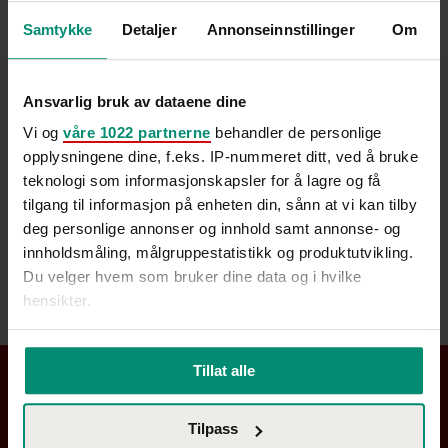
organisasjonens potensial.
Samtykke
Detaljer
Annonseinnstillinger
Om
“Den største feilen vi gjør når det kommer til utvikling, av
oss selv og våre virksomheter, er å bli sittende fast i
Ansvarlig bruk av dataene dine
ideer og planlegging. Det er selvfølgelig viktig, men
Vi og
våre 1022 partnerne
behandler de personlige
nøkkelen til vellykket utviklingsarbeid er å GJØRE! Det kan
opplysningene dine, f.eks. IP-nummeret ditt, ved å bruke
teknologi som informasjonskapsler for å lagre og få
imidlertid være ganske skummelt… Derfor er mitt beste
tilgang til informasjon på enheten din, sånn at vi kan tilby
tips å se på oss selv, vårt arbeid og våre organisasjoner
deg personlige annonser og innhold samt annonse- og
som konstante betaversjoner. Ikke perfekt, men under
innholdsmåling, målgruppestatistikk og produktutvikling.
konstant utvikling og oppdatering.”
Du velger hvem som bruker dine data og i hvilke
hensikter.
Hvis du gir oss lov, vil vi også gjerne:
Tillat alle
Innhente informasjon om den geografiske
beliggenheten din, som kan være nøyaktig innenfor
Kontakt oss
Tilpass
flere meter