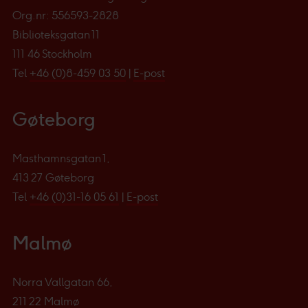
innsamling du godkjenner og klikke på «Tillat utvalgte».
Org.nr: 556593-2828
Du kan lese mer om hvordan vi benytter cookies og
Biblioteksgatan 11
annen data og hvordan vi samler inn og behandler
111 46 Stockholm
personopplysninger i vår
personvernerklæring
.
Tel
+46 (0)8-459 03 50
|
E-post
Vi og våre underleverandører behandler innsamlet
Gøteborg
data basert på ditt samtykke for:
Personlig tilpasset
innhold og annonser, statistikk fra innhold og annonser,
Masthamnsgatan 1,
og bruker-, innsikt- og produktutvikling.
413 27 Gøteborg
Tel
+46 (0)31-16 05 61
|
E-post
Malmø
Norra Vallgatan 66,
211 22 Malmø