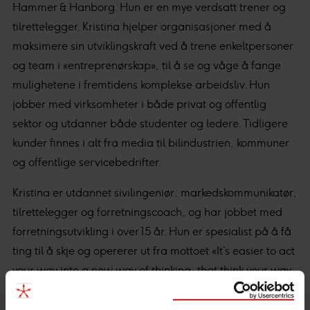
Hammer & Hanborg. Hun er en mye verdsatt trener og
tilrettelegger. Kristina hjelper organisasjoner med å
maksimere sin utviklingskraft ved å trene enkeltpersoner
og team i «entreprenørskap», til å se og våge å fange
mulighetene i fremtidens komplekse arbeidsliv. Hun
jobber med virksomheter i både privat og offentlig
sektor og utdanner både studenter og ledere. Tidligere
kunder finnes i alt fra media til bilindustrien, kommuner
og offentlige servicebedrifter.
Kristina er utdannet sivilingeniør, markedskommunikatør,
tilrettelegger og forretningscoach, og har jobbet med
forretningsutvikling i over 15 år. Hun er spesialist på å få
ting til å skje og opererer ut fra mottoet «It’s easier to act
your way into a new way of thinking, that think your way
into a new way of acting». Hun støtter deg til både å ville
og tørre å gripe muligheter – og utnytte hele