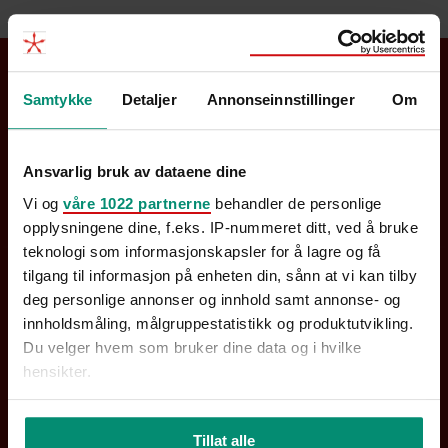
Samtykke
Detaljer
Annonseinnstillinger
Om
Kontakt oss
Be om tilbud
Ansvarlig bruk av dataene dine
GDPR
Vi og
våre 1022 partnerne
behandler de personlige
opplysningene dine, f.eks. IP-nummeret ditt, ved å bruke
teknologi som informasjonskapsler for å lagre og få
tilgang til informasjon på enheten din, sånn at vi kan tilby
deg personlige annonser og innhold samt annonse- og
Oslo
innholdsmåling, målgruppestatistikk og produktutvikling.
Du velger hvem som bruker dine data og i hvilke
hensikter.
Hammer & Hanborg AS
Org.nr: 995 007 371
Hvis du gir oss lov, vil vi også gjerne:
Øvre Slottsgate 17, 0157 Oslo
Tillat alle