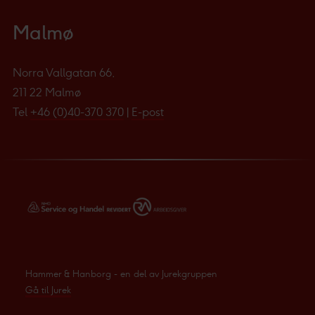
teknologi, inkludert cookies, for å samle inn informasjon
Malmø
om deg til ulike formål. Ved å klikke på «Godta» gir du ditt
samtykke til disse formålene. Du kan også velge hvilken
innsamling du godkjenner og klikke på «Tillat utvalgte».
Norra Vallgatan 66,
Du kan lese mer om hvordan vi benytter cookies og
211 22 Malmø
annen data og hvordan vi samler inn og behandler
Tel
+46 (0)40-370 370
|
E-post
personopplysninger i vår
personvernerklæring
.
Vi og våre underleverandører behandler innsamlet
data basert på ditt samtykke for:
Personlig tilpasset
innhold og annonser, statistikk fra innhold og annonser,
og bruker-, innsikt- og produktutvikling.
Hammer & Hanborg - en del av Jurekgruppen
Gå til Jurek