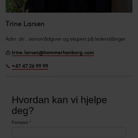
Trine Larsen
Adm. dir., seniorrådgiver og ekspert på lederstillinger
📩
trine.larsen@hammerhanborg.com
📞
+47 47 26 99 99