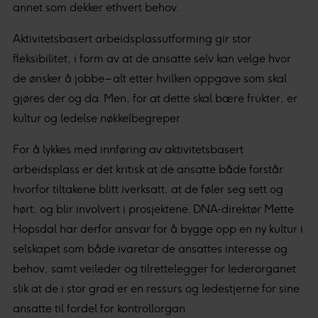
annet som dekker ethvert behov.
Aktivitetsbasert arbeidsplassutforming gir stor
fleksibilitet, i form av at de ansatte selv kan velge hvor
de ønsker å jobbe – alt etter hvilken oppgave som skal
gjøres der og da. Men, for at dette skal bære frukter, er
kultur og ledelse nøkkelbegreper.
For å lykkes med innføring av aktivitetsbasert
arbeidsplass er det kritisk at de ansatte både forstår
hvorfor tiltakene blitt iverksatt, at de føler seg sett og
hørt, og blir involvert i prosjektene. DNA-direktør Mette
Hopsdal har derfor ansvar for å bygge opp en ny kultur i
selskapet som både ivaretar de ansattes interesse og
behov, samt veileder og tilrettelegger for lederorganet
slik at de i stor grad er en ressurs og ledestjerne for sine
ansatte til fordel for kontrollorgan.