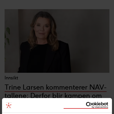
Innsikt
Trine Larsen kommenterer NAV-
tallene: Derfor blir kampen om
kompetansen tøffere