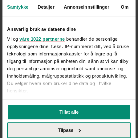
Samtykke
Detaljer
Annonseinnstillinger
Om
Ansvarlig bruk av dataene dine
Vi og
våre 1022 partnerne
behandler de personlige
opplysningene dine, f.eks. IP-nummeret ditt, ved å bruke
teknologi som informasjonskapsler for å lagre og få
tilgang til informasjon på enheten din, sånn at vi kan tilby
deg personlige annonser og innhold samt annonse- og
innholdsmåling, målgruppestatistikk og produktutvikling.
Du velger hvem som bruker dine data og i hvilke
hensikter.
Hvis du gir oss lov, vil vi også gjerne:
Tillat alle
Innhente informasjon om den geografiske
beliggenheten din, som kan være nøyaktig innenfor
Tilpass
flere meter