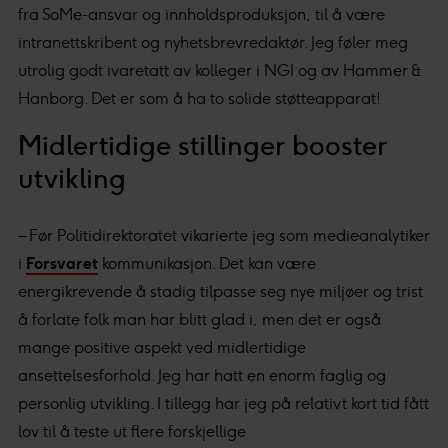
fra SoMe-ansvar og innholdsproduksjon, til å være
intranettskribent og nyhetsbrevredaktør. Jeg føler meg
utrolig godt ivaretatt av kolleger i NGI og av Hammer &
Hanborg. Det er som å ha to solide støtteapparat!
Midlertidige stillinger booster
utvikling
– Før Politidirektoratet vikarierte jeg som medieanalytiker
i
Forsvaret
kommunikasjon. Det kan være
energikrevende å stadig tilpasse seg nye miljøer og trist
å forlate folk man har blitt glad i, men det er også
mange positive aspekt ved midlertidige
ansettelsesforhold. Jeg har hatt en enorm faglig og
personlig utvikling. I tillegg har jeg på relativt kort tid fått
lov til å teste ut flere forskjellige