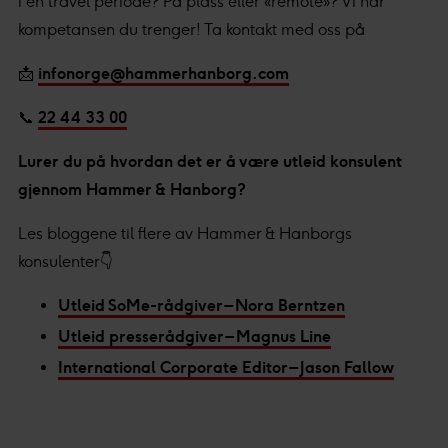
i en travel periode? På plass eller «remote»? Vi har
kompetansen du trenger! Ta kontakt med oss på
📩
infonorge@hammerhanborg.com
📞
22 44 33 00
Lurer du på hvordan det er å være utleid konsulent
gjennom Hammer & Hanborg?
Les bloggene til flere av Hammer & Hanborgs
konsulenter👇
Utleid SoMe-rådgiver – Nora Berntzen
Utleid presserådgiver – Magnus Line
International Corporate Editor – Jason Fallow