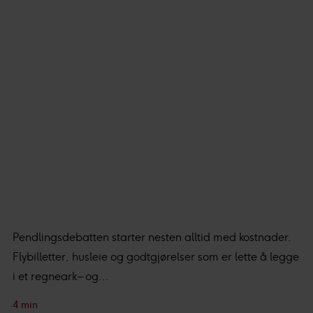
teknologi, inkludert cookies, for å samle inn informasjon
om deg til ulike formål. Ved å klikke på «Godta» gir du ditt
samtykke til disse formålene. Du kan også velge hvilken
innsamling du godkjenner og klikke på «Tillat utvalgte».
Du kan lese mer om hvordan vi benytter cookies og
annen data og hvordan vi samler inn og behandler
personopplysninger i vår
personvernerklæring
.
Vi og våre underleverandører behandler innsamlet
data basert på ditt samtykke for:
Personlig tilpasset
innhold og annonser, statistikk fra innhold og annonser,
og bruker-, innsikt- og produktutvikling.
Pendlingsdebatten starter nesten alltid med kostnader.
Flybilletter, husleie og godtgjørelser som er lette å legge
i et regneark – og...
4 min