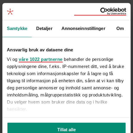
Samtykke
Detaljer
Annonseinnstillinger
Om
Ansvarlig bruk av dataene dine
Til tross for lav arbeidsledighet og høy etterspørsel etter
Vi og
våre 1022 partnerne
behandler de personlige
opplysningene dine, f.eks. IP-nummeret ditt, ved å bruke
arbeidskraft mener Trine Larsen i Hammer & Hanborg at
teknologi som informasjonskapsler for å lagre og få
høsten kan...
tilgang til informasjon på enheten din, sånn at vi kan tilby
2 min
deg personlige annonser og innhold samt annonse- og
innholdsmåling, målgruppestatistikk og produktutvikling.
Du velger hvem som bruker dine data og i hvilke
hensikter.
Hvis du gir oss lov, vil vi også gjerne:
Tillat alle
Innhente informasjon om den geografiske