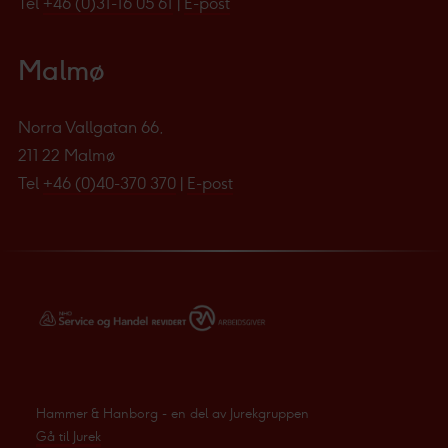
Tel
+46 (0)31-16 05 61
|
E-post
Malmø
Norra Vallgatan 66,
211 22 Malmø
Tel
+46 (0)40-370 370
|
E-post
Hammer & Hanborg - en del av Jurekgruppen
Gå til Jurek