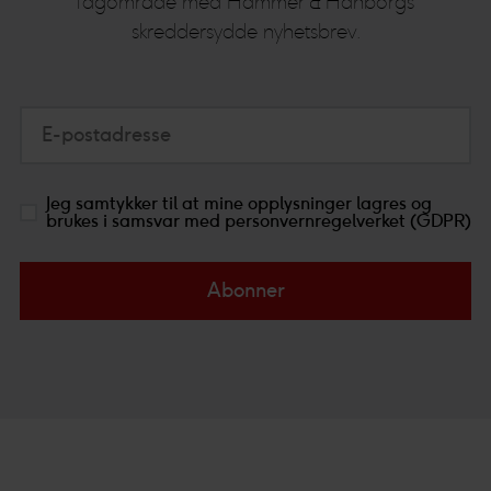
fagområde med Hammer & Hanborgs
skreddersydde nyhetsbrev.
E-postadresse
Jeg samtykker til at mine opplysninger lagres og
brukes i samsvar med personvernregelverket (GDPR)
Abonner