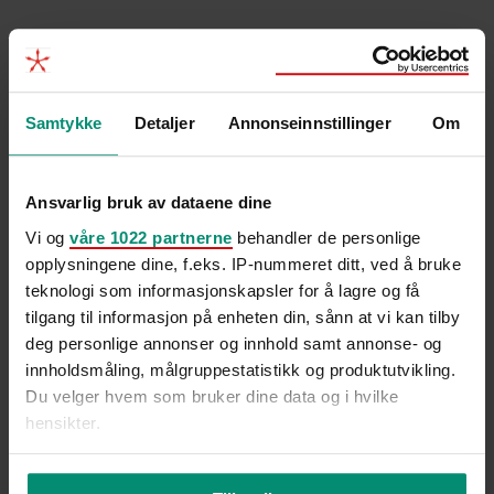
Samtykke
Detaljer
Annonseinnstillinger
Om
Ansvarlig bruk av dataene dine
Vi og
våre 1022 partnerne
behandler de personlige
opplysningene dine, f.eks. IP-nummeret ditt, ved å bruke
teknologi som informasjonskapsler for å lagre og få
tilgang til informasjon på enheten din, sånn at vi kan tilby
deg personlige annonser og innhold samt annonse- og
innholdsmåling, målgruppestatistikk og produktutvikling.
Du velger hvem som bruker dine data og i hvilke
Pendlingsdebatten starter nesten alltid med kostnader.
hensikter.
Flybilletter, husleie og godtgjørelser som er lette å legge
i et regneark – og...
Hvis du gir oss lov, vil vi også gjerne: