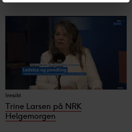
data behandles og hvordan du kan velge hvordan de skal
brukes. Du kan hele tiden endre eller trekke tilbake ditt
samtykke fra erklæringen om informasjonskapsler.
Dette er vår Cookie Banner. Den gir deg total kontroll
over dataene vi samler inn og bruker, det er viktig for oss
at du kjenner rettighetene du har som individ. Du kan
endre innstillingene dine når som helst ved å klikke på
det lille ikonet nederst til venstre på nettsiden.
Med din tillatelse bruker vi og våre forretningspartnere
teknologi, inkludert cookies, for å samle inn informasjon
Innsikt
om deg til ulike formål. Ved å klikke på «Godta» gir du ditt
Trine Larsen på NRK
samtykke til disse formålene. Du kan også velge hvilken
Helgemorgen
innsamling du godkjenner og klikke på «Tillat utvalgte».
Du kan lese mer om hvordan vi benytter cookies og