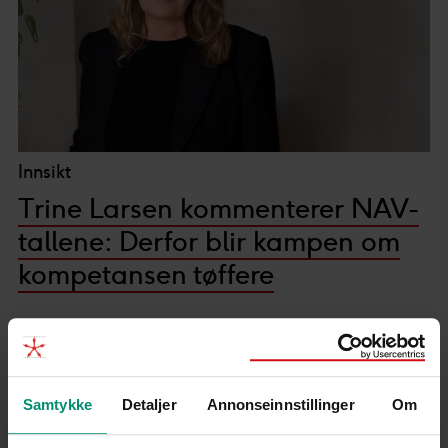
Innsikt
Trine Larsen kommenterer NAV-
tallene: Derfor blir kampen om
kompetansen tøffere
Samtykke
Detaljer
Annonseinnstillinger
Om