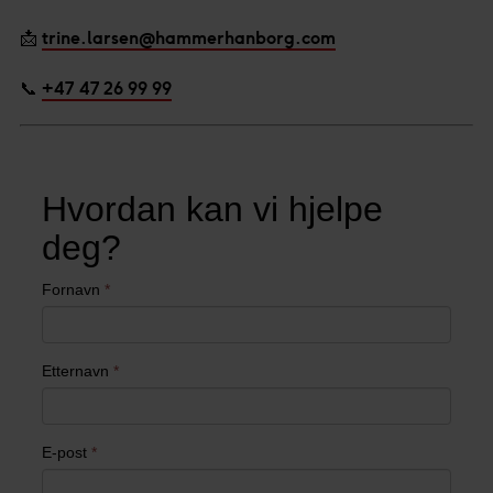
📩
trine.larsen@hammerhanborg.com
📞
+47 47 26 99 99