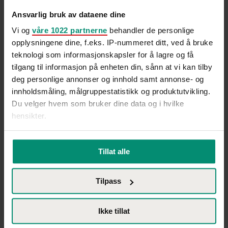
Ansvarlig bruk av dataene dine
Vi og
våre 1022 partnerne
behandler de personlige
opplysningene dine, f.eks. IP-nummeret ditt, ved å bruke
teknologi som informasjonskapsler for å lagre og få
tilgang til informasjon på enheten din, sånn at vi kan tilby
deg personlige annonser og innhold samt annonse- og
innholdsmåling, målgruppestatistikk og produktutvikling.
Du velger hvem som bruker dine data og i hvilke
hensikter.
Hvis du gir oss lov, vil vi også gjerne:
Tillat alle
Innhente informasjon om den geografiske
beliggenheten din, som kan være nøyaktig innenfor
Til tross for lav arbeidsledighet og høy etterspørsel etter
Tilpass
flere meter
arbeidskraft mener Trine Larsen i Hammer & Hanborg at
Identifisere enheten din ved å aktivt skanne den
høsten kan...
for bestemte karakteristikker (fingeravtrykk)
Ikke tillat
Under
mer info
kan du lese om hvordan dine personlige
2 min