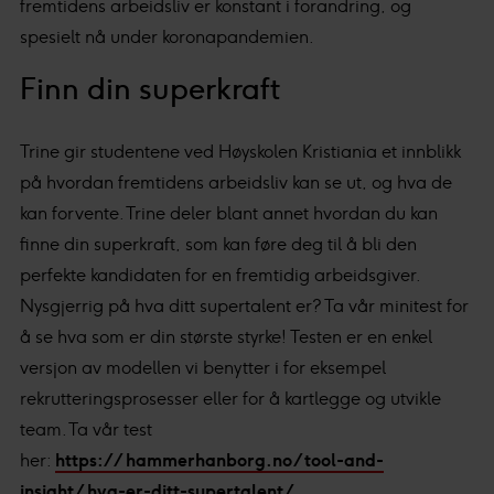
fremtidens arbeidsliv er konstant i forandring, og
spesielt nå under koronapandemien.
Finn din superkraft
Trine gir studentene ved Høyskolen Kristiania et innblikk
på hvordan fremtidens arbeidsliv kan se ut, og hva de
kan forvente. Trine deler blant annet hvordan du kan
finne din superkraft, som kan føre deg til å bli den
perfekte kandidaten for en fremtidig arbeidsgiver.
Nysgjerrig på hva ditt supertalent er? Ta vår minitest for
å se hva som er din største styrke! Testen er en enkel
versjon av modellen vi benytter i for eksempel
rekrutteringsprosesser eller for å kartlegge og utvikle
team. Ta vår test
her:
https://hammerhanborg.no/tool-and-
insight/hva-er-ditt-supertalent/