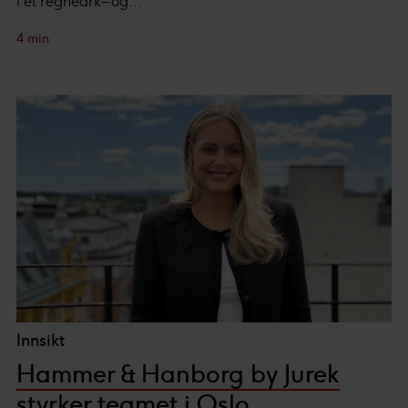
i et regneark – og...
4 min
Innsikt
Hammer & Hanborg by Jurek
styrker teamet i Oslo