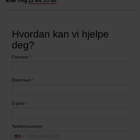
eller ring
22 44 33 00
.