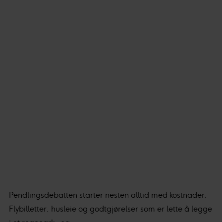
Med din tillatelse bruker vi og våre forretningspartnere
teknologi, inkludert cookies, for å samle inn informasjon
om deg til ulike formål. Ved å klikke på «Godta» gir du ditt
samtykke til disse formålene. Du kan også velge hvilken
innsamling du godkjenner og klikke på «Tillat utvalgte».
Du kan lese mer om hvordan vi benytter cookies og
annen data og hvordan vi samler inn og behandler
personopplysninger i vår
personvernerklæring
.
Vi og våre underleverandører behandler innsamlet
data basert på ditt samtykke for:
Personlig tilpasset
innhold og annonser, statistikk fra innhold og annonser,
og bruker-, innsikt- og produktutvikling.
Pendlingsdebatten starter nesten alltid med kostnader.
Flybilletter, husleie og godtgjørelser som er lette å legge