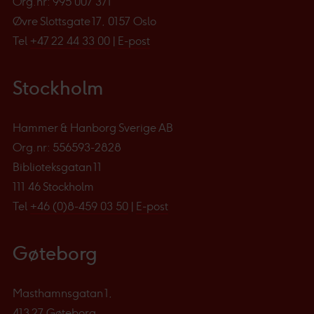
Org.nr: 995 007 371
Øvre Slottsgate 17, 0157 Oslo
Tel
+47 22 44 33 00
|
E-post
Stockholm
Hammer & Hanborg Sverige AB
Org.nr: 556593-2828
Biblioteksgatan 11
111 46 Stockholm
Tel
+46 (0)8-459 03 50
|
E-post
Gøteborg
Masthamnsgatan 1,
413 27 Gøteborg