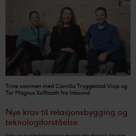
Trine sammen med Camilla Tryggestad Visjø og
Tor Magnus Kolflaath fra Inbound
Nye krav til relasjonsbygging og
teknologiforståelse
Salg og markedsføring har endret seg drastisk de siste