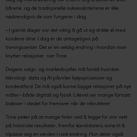
tiårene, og de tradisjonelle suksesskriteriene er ikke
nødvendigvis de som fungerer i dag.
– I gamle dager var det viktig å gå ut og drikke øl med
kundene dine. I dag er de antageligvis på
treningssenter. Det er en veldig endring i hvordan man
knytter relasjoner, sier Trine.
Dagens salgs- og markedssjefer må forstå hvordan
teknologi, data og AI påvirker kjøpsprosesser og
kundeatferd. De må også kunne bygge relasjoner på nye
måter – både digitalt og fysisk. Likevel ser mange fortsatt
bakover i stedet for fremover når de rekrutterer.
Trine peker på at mange feiler ved å legge for stor vekt
på historiske resultater, fremfor kandidatens evne til å
tilpasse seg en verden i rask endring. Hun deler også