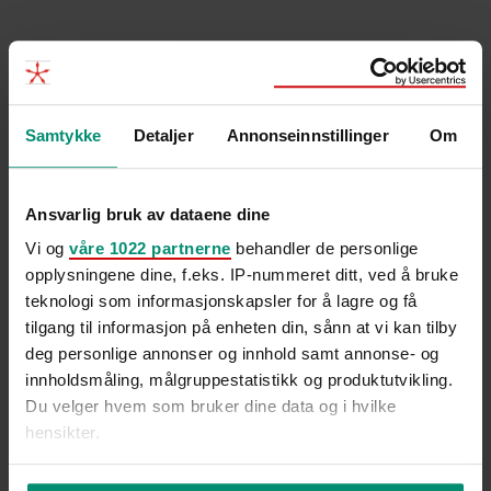
Samtykke
Detaljer
Annonseinnstillinger
Om
Ansvarlig bruk av dataene dine
Vi og
våre 1022 partnerne
behandler de personlige
opplysningene dine, f.eks. IP-nummeret ditt, ved å bruke
Til tross for lav arbeidsledighet og høy etterspørsel etter
teknologi som informasjonskapsler for å lagre og få
arbeidskraft mener Trine Larsen i Hammer & Hanborg at
tilgang til informasjon på enheten din, sånn at vi kan tilby
høsten kan...
deg personlige annonser og innhold samt annonse- og
innholdsmåling, målgruppestatistikk og produktutvikling.
2 min
Du velger hvem som bruker dine data og i hvilke
hensikter.
Hvis du gir oss lov, vil vi også gjerne: