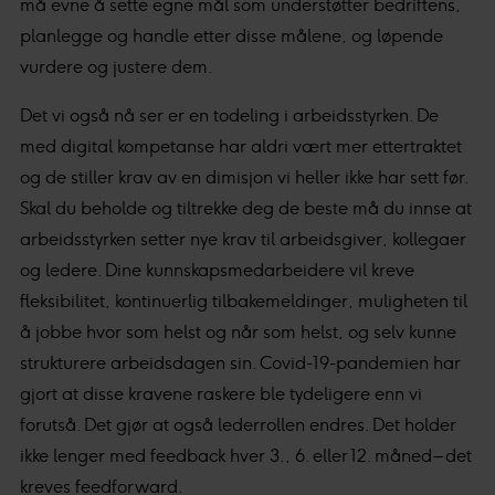
må evne å sette egne mål som understøtter bedriftens,
planlegge og handle etter disse målene, og løpende
vurdere og justere dem.
Det vi også nå ser er en todeling i arbeidsstyrken. De
med digital kompetanse har aldri vært mer ettertraktet
og de stiller krav av en dimisjon vi heller ikke har sett før.
Skal du beholde og tiltrekke deg de beste må du innse at
arbeidsstyrken setter nye krav til arbeidsgiver, kollegaer
og ledere. Dine kunnskapsmedarbeidere vil kreve
fleksibilitet, kontinuerlig tilbakemeldinger, muligheten til
å jobbe hvor som helst og når som helst, og selv kunne
strukturere arbeidsdagen sin. Covid-19-pandemien har
gjort at disse kravene raskere ble tydeligere enn vi
forutså. Det gjør at også lederrollen endres. Det holder
ikke lenger med feedback hver 3., 6. eller 12. måned – det
kreves feedforward.