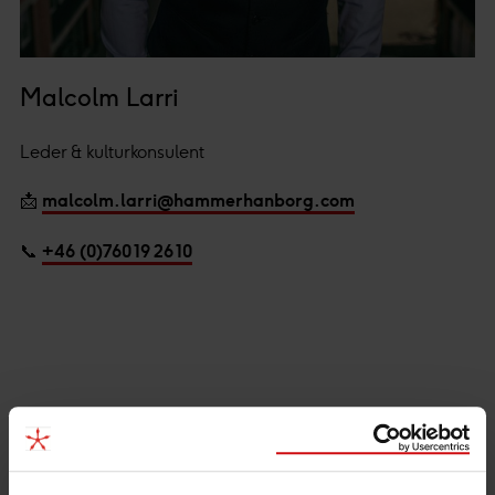
Malcolm Larri
Leder & kulturkonsulent
📩
malcolm.larri@hammerhanborg.com
📞
+46 (0)760 19 26 10
Relaterte innlegg