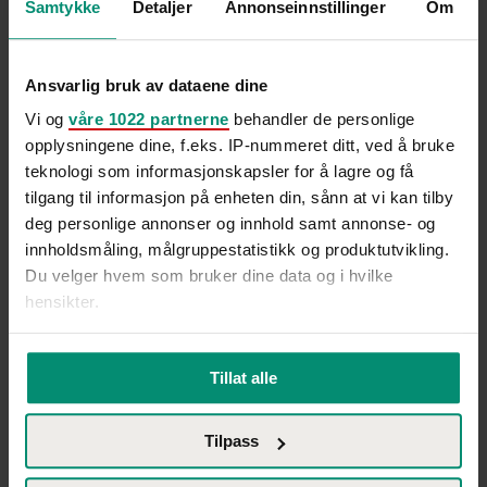
Samtykke
Detaljer
Annonseinnstillinger
Om
Ansvarlig bruk av dataene dine
Vi og
våre 1022 partnerne
behandler de personlige
opplysningene dine, f.eks. IP-nummeret ditt, ved å bruke
teknologi som informasjonskapsler for å lagre og få
tilgang til informasjon på enheten din, sånn at vi kan tilby
deg personlige annonser og innhold samt annonse- og
innholdsmåling, målgruppestatistikk og produktutvikling.
Du velger hvem som bruker dine data og i hvilke
hensikter.
Innsikt
Hvis du gir oss lov, vil vi også gjerne:
Trine Larsen kommenterer NAV-
Tillat alle
Innhente informasjon om den geografiske
tallene: Derfor blir kampen om
beliggenheten din, som kan være nøyaktig innenfor
kompetansen tøffere
Tilpass
flere meter
Identifisere enheten din ved å aktivt skanne den