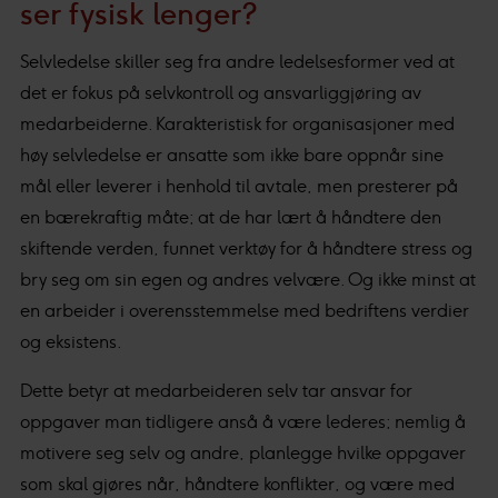
ser fysisk lenger?
Selvledelse skiller seg fra andre ledelsesformer ved at
det er fokus på selvkontroll og ansvarliggjøring av
medarbeiderne. Karakteristisk for organisasjoner med
høy selvledelse er ansatte som ikke bare oppnår sine
mål eller leverer i henhold til avtale, men presterer på
en bærekraftig måte; at de har lært å håndtere den
skiftende verden, funnet verktøy for å håndtere stress og
bry seg om sin egen og andres velvære. Og ikke minst at
en arbeider i overensstemmelse med bedriftens verdier
og eksistens.
Dette betyr at medarbeideren selv tar ansvar for
oppgaver man tidligere anså å være lederes; nemlig å
motivere seg selv og andre, planlegge hvilke oppgaver
som skal gjøres når, håndtere konflikter, og være med