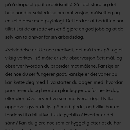
på å skape et godt arbeidsmiljø. Så i det store og det
hele handler selvledelse om motivasjon, målsetting og
en solid dose med psykologi. Det fordrer at bedriften har
tillit til at de ansatte ønsker å gjøre en god jobb og at de
selv kan ta ansvar for sin arbeidsdag.
«Selvledelse er ikke noe medfødt, det må trens på, og et
viktig verktøy i så måte er selv-observasjon. Sett mål, og
observer hvordan du arbeider mot målene. Kanskje er
det noe du ser fungerer godt, kanskje er det vaner du
kan kvitte deg med. Hva starter du dagen med, hvordan
prioriterer du og hvordan planlegger du for neste dag,
eller uke». «Observer hva som motiverer deg. Hvilke
oppgaver gyver du løs på med glede, og hvilke har en
tendens til å bli utført i siste øyeblikk? Hvorfor er det
sånn? Kan du gjøre noe som er hyggelig etter at du har