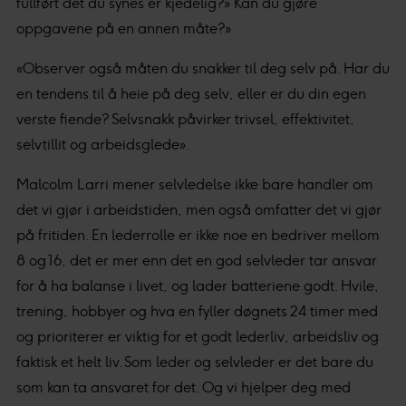
fullført det du synes er kjedelig?» Kan du gjøre
oppgavene på en annen måte?»
«Observer også måten du snakker til deg selv på. Har du
en tendens til å heie på deg selv, eller er du din egen
verste fiende? Selvsnakk påvirker trivsel, effektivitet,
selvtillit og arbeidsglede».
Malcolm Larri mener selvledelse ikke bare handler om
det vi gjør i arbeidstiden, men også omfatter det vi gjør
på fritiden. En lederrolle er ikke noe en bedriver mellom
8 og 16, det er mer enn det en god selvleder tar ansvar
for å ha balanse i livet, og lader batteriene godt. Hvile,
trening, hobbyer og hva en fyller døgnets 24 timer med
og prioriterer er viktig for et godt lederliv, arbeidsliv og
faktisk et helt liv. Som leder og selvleder er det bare du
som kan ta ansvaret for det. Og vi hjelper deg med