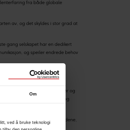
lenterfaring fra både globale
rten av, og det skyldes i stor grad at
rste gang selskapet har en dedikert
munikasjon, og speiler endrede behov
 Dagbladet, kk, Kode24, Se og Hør og
Om
 styrket fokus på felles retning og
asjonsmiljøene i de øvrige landene,
tt, ved å bruke teknologi
n tilby deg personlige