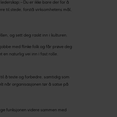
ederskap: – Du er ikke bare der for å
ære til stede, forstå virksomhetens mål,
en, og sett deg raskt inn i kulturen.
r jobbe med flinke folk og får prøve deg
en naturlig vei inn i fast rolle.
 til å teste og forbedre, samtidig som
elt når organisasjonen tør å satse på
 bygge funksjonen videre sammen med