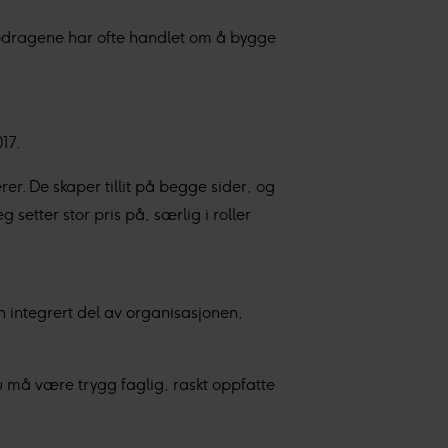
oppdragene har ofte handlet om å bygge
onlig tilpasset innhold og
17.
. De skaper tillit på begge sider, og
g setter stor pris på, særlig i roller
 integrert del av organisasjonen,
Du må være trygg faglig, raskt oppfatte