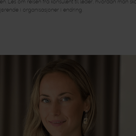
den. Les om reisen fra konsulent til leder, hvordan man sk
ørende i organisasjoner i endring.