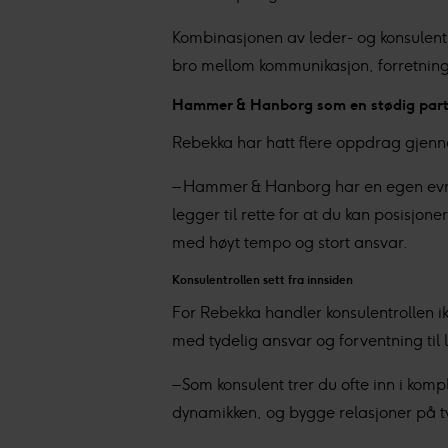
samler inn og behandler pers
Kombinasjonen av leder- og konsulentr
Vi og våre underleverandør
bro mellom kommunikasjon, forretning
annonser, statistikk fra innho
Hammer & Hanborg som en stødig par
Rebekka har hatt flere oppdrag gjen
– Hammer & Hanborg har en egen evne t
legger til rette for at du kan posisjone
med høyt tempo og stort ansvar.
Konsulentrollen sett fra innsiden
For Rebekka handler konsulentrollen i
med tydelig ansvar og forventning til 
– Som konsulent trer du ofte inn i kom
dynamikken, og bygge relasjoner på t