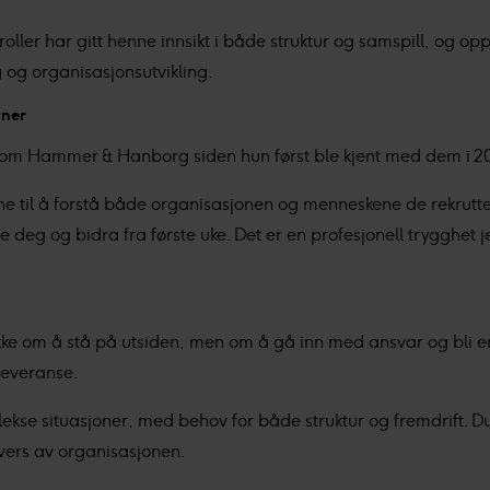
onopplysninger i vår
personvernerklæring
.
oller har gitt henne innsikt i både struktur og samspill, og 
er behandler innsamlet data basert på ditt samtykke for:
Pers
 og organisasjonsutvikling.
ld og annonser, og bruker-, innsikt- og produktutvikling.
tner
nom Hammer & Hanborg siden hun først ble kjent med dem i 20
il å forstå både organisasjonen og menneskene de rekrutterer
re deg og bidra fra første uke. Det er en profesjonell trygghet je
kke om å stå på utsiden, men om å gå inn med ansvar og bli en
leveranse.
plekse situasjoner, med behov for både struktur og fremdrift. 
vers av organisasjonen.