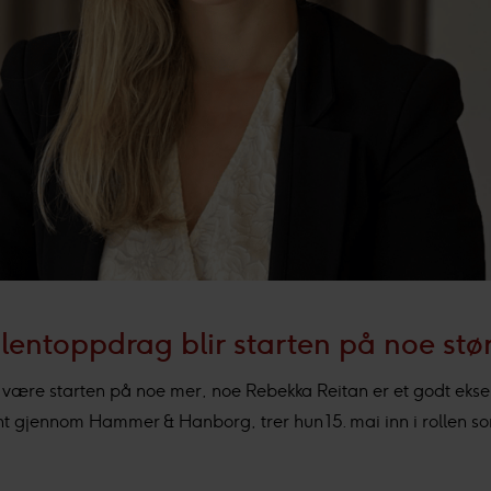
ulentoppdrag blir starten på noe stø
te være starten på noe mer, noe Rebekka Reitan er et godt ek
nt gjennom Hammer & Hanborg, trer hun 15. mai inn i rollen s