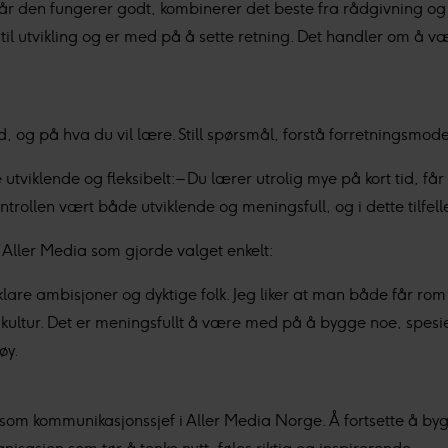
år den fungerer godt, kombinerer det beste fra rådgivning og l
 til utvikling og er med på å sette retning. Det handler om å v
og på hva du vil lære. Still spørsmål, forstå forretningsmodell
tviklende og fleksibelt: – Du lærer utrolig mye på kort tid, få
ntrollen vært både utviklende og meningsfull, og i dette tilfellet 
 Aller Media som gjorde valget enkelt:
klare ambisjoner og dyktige folk. Jeg liker at man både får rom
g kultur. Det er meningsfullt å være med på å bygge noe, spesi
øy.
t ut som kommunikasjonssjef i Aller Media Norge. Å fortsette å