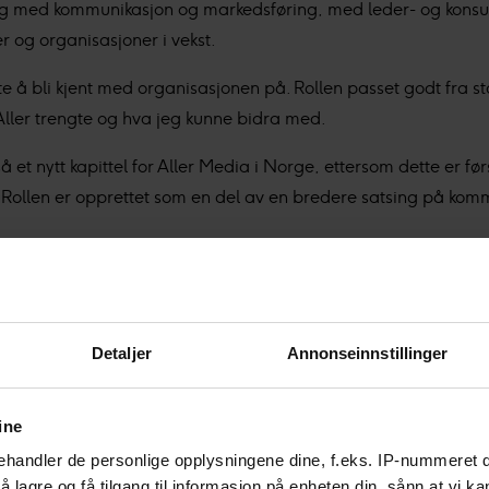
ing med kommunikasjon og markedsføring, med leder- og konsu
r og organisasjoner i vekst.
te å bli kjent med organisasjonen på. Rollen passet godt fra sta
ler trengte og hva jeg kunne bidra med.
å et nytt kapittel for Aller Media i Norge, ettersom dette er fø
 Rollen er opprettet som en del av en bredere satsing på kom
ring
 merkevarer i Norge, Sverige, Danmark og Finland – inkludert
Detaljer
Annonseinnstillinger
anisert fra nasjonale selskaper til én felles nordisk enhet, med
e.
ine
ekka tett med konsernets kommunikasjonsdirektør og kommunik
handler de personlige opplysningene dine, f.eks. IP-nummeret di
kapsdeling på tvers av markedene.
 lagre og få tilgang til informasjon på enheten din, sånn at vi ka