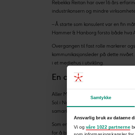
Rebekka Reitan har over 16 års erfar
industrikonsern og mindre virksomhete
– Å starte som konsulent var en fin må
Hammer & Hanborg forsto både hva Al
Overgangen til fast rolle markerer ogs
kommunikasjonsleder på dette nivået.
i et mediehus i utvikling.
En organisasjon i end
Aller Media Nordic eier i dag over 60
Samtykke
Sol i Norge. I 2024 ble konsernet omorg
samarbeid på tvers av landegrensen
Ansvarlig bruk av dataene d
Som en del av rollen samarbeider Reb
Vi og
våre 1022 partnerne
be
for å bidra til koordinering og kunns
som informasjonskapsler for å