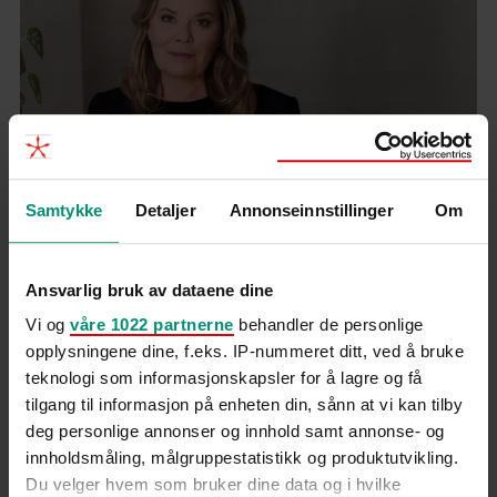
Samtykke
Detaljer
Annonseinnstillinger
Om
Innsikt
Trine Larsen kommenterer NAV-
Ansvarlig bruk av dataene dine
tallene: Derfor blir kampen om
Vi og
våre 1022 partnerne
behandler de personlige
opplysningene dine, f.eks. IP-nummeret ditt, ved å bruke
kompetansen tøffere
teknologi som informasjonskapsler for å lagre og få
tilgang til informasjon på enheten din, sånn at vi kan tilby
deg personlige annonser og innhold samt annonse- og
innholdsmåling, målgruppestatistikk og produktutvikling.
Du velger hvem som bruker dine data og i hvilke