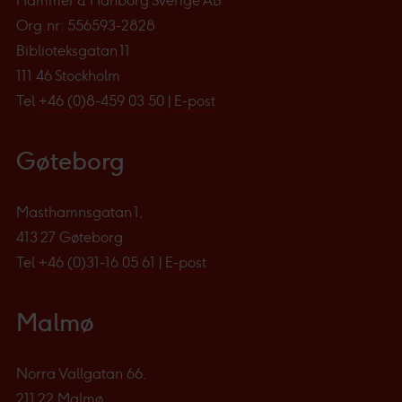
Hammer & Hanborg Sverige AB
Org.nr: 556593-2828
Biblioteksgatan 11
111 46 Stockholm
Tel
+46 (0)8-459 03 50
|
E-post
Gøteborg
Masthamnsgatan 1,
413 27 Gøteborg
Tel
+46 (0)31-16 05 61
|
E-post
Malmø
Norra Vallgatan 66,
211 22 Malmø