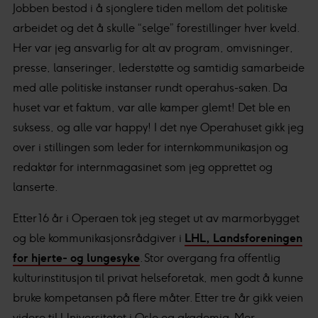
Jobben bestod i å sjonglere tiden mellom det politiske
arbeidet og det å skulle “selge” forestillinger hver kveld.
Her var jeg ansvarlig for alt av program, omvisninger,
presse, lanseringer, lederstøtte og samtidig samarbeide
med alle politiske instanser rundt operahus-saken. Da
huset var et faktum, var alle kamper glemt! Det ble en
suksess, og alle var happy! I det nye Operahuset gikk jeg
over i stillingen som leder for internkommunikasjon og
redaktør for internmagasinet som jeg opprettet og
lanserte.
Etter 16 år i Operaen tok jeg steget ut av marmorbygget
og ble kommunikasjonsrådgiver i
LHL, Landsforeningen
for hjerte- og lungesyke
. Stor overgang fra offentlig
kulturinstitusjon til privat helseforetak, men godt å kunne
bruke kompetansen på flere måter. Etter tre år gikk veien
videre til Universitetet i Oslo og akademia. Mer