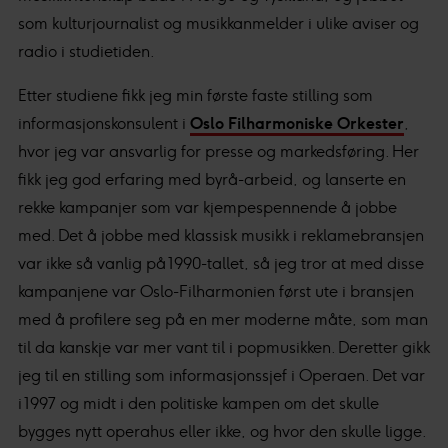
som kulturjournalist og musikkanmelder i ulike aviser og
radio i studietiden.
Etter studiene fikk jeg min første faste stilling som
informasjonskonsulent i
Oslo Filharmoniske Orkester
,
hvor jeg var ansvarlig for presse og markedsføring. Her
fikk jeg god erfaring med byrå-arbeid, og lanserte en
rekke kampanjer som var kjempespennende å jobbe
med. Det å jobbe med klassisk musikk i reklamebransjen
var ikke så vanlig på 1990-tallet, så jeg tror at med disse
kampanjene var Oslo-Filharmonien først ute i bransjen
med å profilere seg på en mer moderne måte, som man
til da kanskje var mer vant til i popmusikken. Deretter gikk
jeg til en stilling som informasjonssjef i Operaen. Det var
i 1997 og midt i den politiske kampen om det skulle
bygges nytt operahus eller ikke, og hvor den skulle ligge.