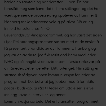
hadde en samtale og var deretter i lupen. De har
foreslått meg som kandidat til flere stillinger, og det har
vært spennende prosesser. Jeg opplever at Hammer &
Hanborg tar kandidatene veldig på alvor. Nå er jeg
innleid konsulent hos NHO,
Leverandørutviklingsprogrammet, og har vært det siden
i fjor. Rekrutteringsprosessen startet med at de ønsket å
få presentert 3 kandidater av Hammer & Hanborg og
jeg var en av disse. Jeg fikk raskt god kjemi med leder i
NHO og så inngikk vi en avtale som i første rekke var på
6 måneder. Det er deretter blitt forlenget. Min stilling er
strategisk rådgiver innen kommunikasjon for leder av
programmet. Det betyr at jeg jobber med å formidle
politisk budskap, gi råd til leder om uttalelser, skrive
innlegg, avtale intervjuer, og annet
kommunikasjonsarbeid. Det er 13 ansatte i programmet