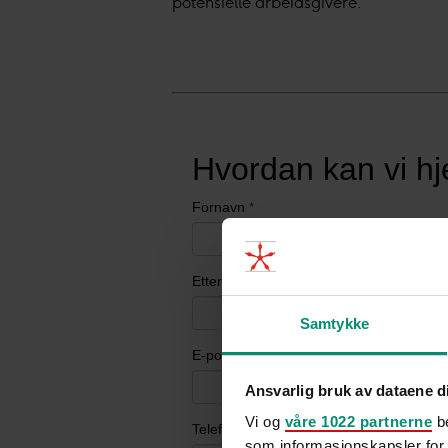
potensielle arbeidsgivere.
Samtykke
Ansvarlig bruk av dataene d
Vi og
våre 1022 partnerne
be
som informasjonskapsler for å