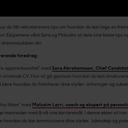
vor du får rekruttererens tips om hvordan du kan lage en fre
vt. Ekspertene våre Sara og Malcolm vil dele sine beste tips og
e drømmejobben din.
irerende foredrag:
erens oppmerksomhet” med
Sara Abrahamsson, Chief Candidate
e en vinnende CV. Hun vil gå gjennom hvordan du kan strukture
il lære hvordan du fremhever dine styrker, erfaringer og sukse
ob You Want” med
Malcolm Larri, coach og ekspert på person
e mennesker med å nå sine karrieremål. I denne økten vil han d
e hvordan du kan kommunisere dine styrker, lidenskap og potensia