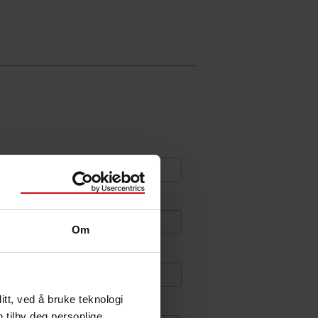
Om
tt, ved å bruke teknologi
n tilby deg personlige