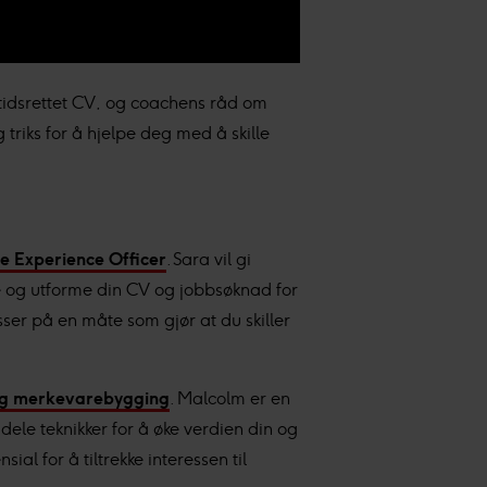
mtidsrettet CV, og coachens råd om
 triks for å hjelpe deg med å skille
 Experience Officer
. Sara vil gi
re og utforme din CV og jobbsøknad for
sser på en måte som gjør at du skiller
lig merkevarebygging
. Malcolm er en
ele teknikker for å øke verdien din og
l for å tiltrekke interessen til