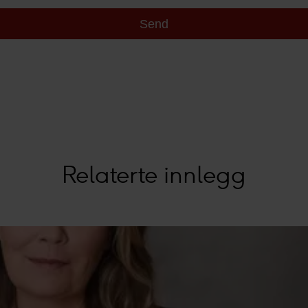
onopplysninger i vår
personvernerklæring
.
er behandler innsamlet data basert på ditt samtykke for:
Pers
ld og annonser, og bruker-, innsikt- og produktutvikling.
Relaterte innlegg