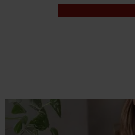
samler inn og behandler pers
Vi og våre underleverandør
annonser, statistikk fra innho