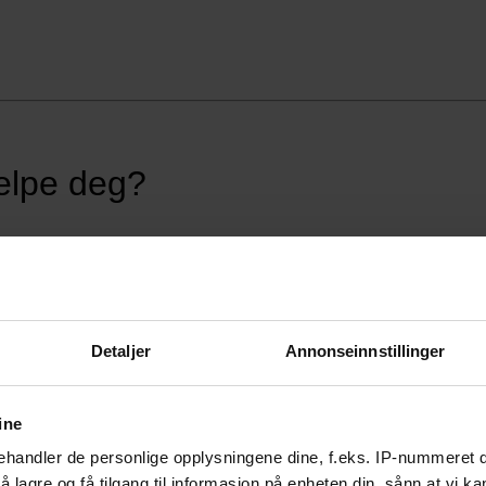
Detaljer
Annonseinnstillinger
ine
handler de personlige opplysningene dine, f.eks. IP-nummeret di
 lagre og få tilgang til informasjon på enheten din, sånn at vi ka