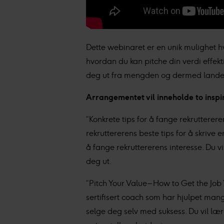
Dette webinaret er en unik mulighet h
hvordan du kan pitche din verdi effekti
deg ut fra mengden og dermed land
Arrangementet vil inneholde to insp
“Konkrete tips for å fange rekrutter
rekruttererens beste tips for å skriv
å fange rekruttererens interesse. Du v
deg ut.
“Pitch Your Value – How to Get the J
sertifisert coach som har hjulpet mang
selge deg selv med suksess. Du vil lær