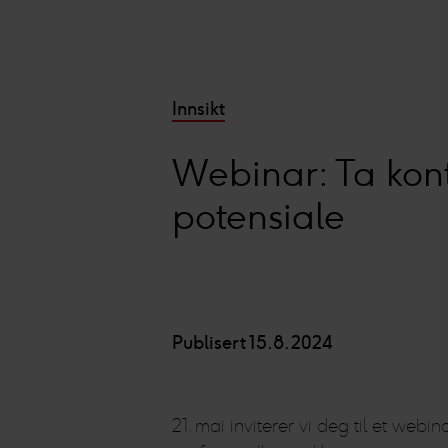
Innsikt
Webinar: Ta kont
potensiale
Publisert 15.8.2024
21. mai inviterer vi deg til et web