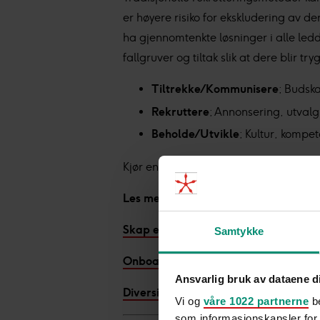
er høyere risiko for ekskludering av d
ha gjennomtenkte løsninger i alle ledd
fallgruver og tiltak slik at dere blir 
Tiltrekke / Kommunisere
; Budska
Rekruttere
; Annonsering, utvalg
Beholde / Utvikle
; Kultur, kompe
Kjør en rekrutteringsprosess med foku
Les mer om våre tjenester som hjelpe
Skap en inkluderende kultur
Samtykke
Onboarding Coach
Ansvarlig bruk av dataene d
Diversity & Inclusion Icebreaker
Vi og
våre 1022 partnerne
be
som informasjonskapsler for å