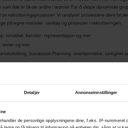
en som ikke er lik de andre i teamet. For å skape dynamiske grup
 av rekrutteringsprosessen. Vi analyser prosessene dere bruker 
trygge på egne metoder, verktøy og prosesser i rekrutteringen.
p, tonalitet, kanaler, representasjon og mer
, tester og mer
tanseutvikling, Succession Planning, anerkjennelse, synlighet 
s på mangfold og inkludering. Ta kontakt med Trine Larsen for
r deg og din bedrift innen mangfold og inkludering:
Detaljer
Annonseinnstillinger
ine
handler de personlige opplysningene dine, f.eks. IP-nummeret di
 lagre og få tilgang til informasjon på enheten din, sånn at vi ka