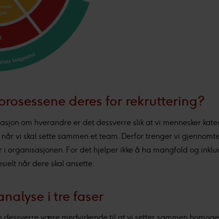
prosessene deres for rekruttering?
asjon om hverandre er det dessverre slik at vi mennesker kateg
 når vi skal sette sammen et team. Derfor trenger vi gjennomte
r i organisasjonen. For det hjelper ikke å ha mangfold og in
esielt når dere skal ansette.
alyse i tre faser
n dessverre være medvirkende til at vi setter sammen homogene