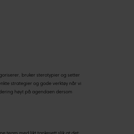
oriserer, bruker sterotypier og setter
nkte strategier og gode verktøy når vi
kludering høyt på agendaen dersom
 team med likt tankesett slik at det