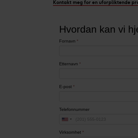
Kontakt meg for en uforpliktende pr
samler inn og behandler pers
Vi og våre underleverandør
annonser, statistikk fra innho