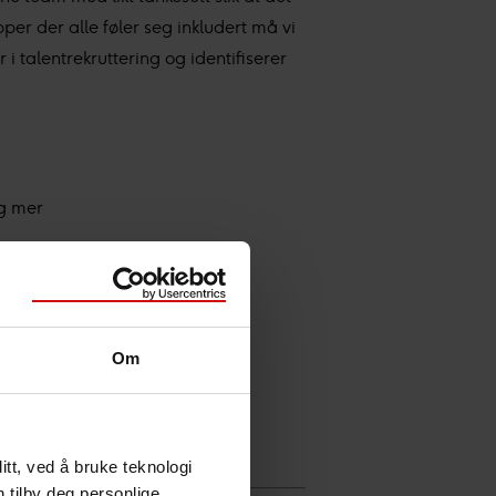
per der alle føler seg inkludert må vi
i talentrekruttering og identifiserer
og mer
 en uforpliktende samtale.
Om
tt, ved å bruke teknologi
n tilby deg personlige