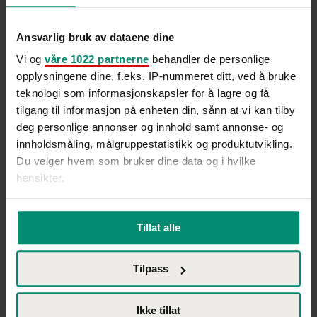
Ansvarlig bruk av dataene dine
Vi og
våre 1022 partnerne
behandler de personlige
opplysningene dine, f.eks. IP-nummeret ditt, ved å bruke
teknologi som informasjonskapsler for å lagre og få
tilgang til informasjon på enheten din, sånn at vi kan tilby
deg personlige annonser og innhold samt annonse- og
innholdsmåling, målgruppestatistikk og produktutvikling.
Du velger hvem som bruker dine data og i hvilke
hensikter.
Hvis du gir oss lov, vil vi også gjerne:
Tillat alle
Innhente informasjon om den geografiske
beliggenheten din, som kan være nøyaktig innenfor
Tilpass
flere meter
Identifisere enheten din ved å aktivt skanne den
Til tross for lav arbeidsledighet og høy etterspørsel etter
for bestemte karakteristikker (fingeravtrykk)
Ikke tillat
arbeidskraft mener Trine Larsen i Hammer & Hanborg at