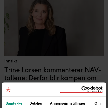
Innsikt
Trine Larsen kommenterer NAV-
tallene: Derfor blir kampen om
kompetansen tøffere
Samtykke
Detaljer
Annonseinnstillinger
Om