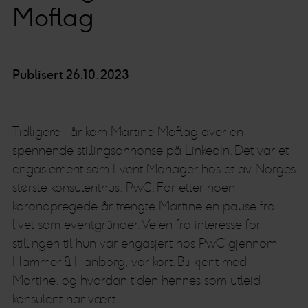
Moflag
Publisert 26.10.2023
Tidligere i år kom Martine Moflag over en
spennende stillingsannonse på LinkedIn. Det var et
engasjement som Event Manager hos et av Norges
største konsulenthus, PwC. For etter noen
koronapregede år trengte Martine en pause fra
livet som eventgründer. Veien fra interesse for
stillingen til hun var engasjert hos PwC gjennom
Hammer & Hanborg, var kort. Bli kjent med
Martine, og hvordan tiden hennes som utleid
konsulent har vært.