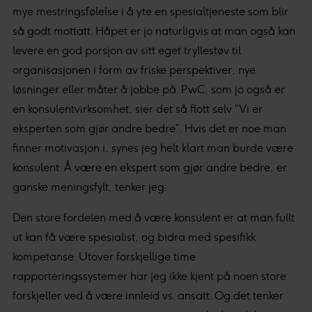
mye mestringsfølelse i å yte en spesialtjeneste som blir
så godt mottatt. Håpet er jo naturligvis at man også kan
levere en god porsjon av sitt eget tryllestøv til
organisasjonen i form av friske perspektiver, nye
løsninger eller måter å jobbe på. PwC, som jo også er
en konsulentvirksomhet, sier det så flott selv “Vi er
eksperten som gjør andre bedre”. Hvis det er noe man
finner motivasjon i, synes jeg helt klart man burde være
konsulent. Å være en ekspert som gjør andre bedre, er
ganske meningsfylt, tenker jeg.
Den store fordelen med å være konsulent er at man fullt
ut kan få være spesialist, og bidra med spesifikk
kompetanse. Utover forskjellige time
rapporteringssystemer har jeg ikke kjent på noen store
forskjeller ved å være innleid vs. ansatt. Og det tenker