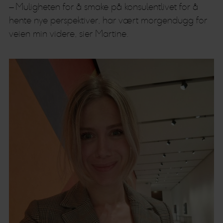
– Muligheten for å smake på konsulentlivet for å
hente nye perspektiver, har vært morgendugg for
veien min videre, sier Martine.