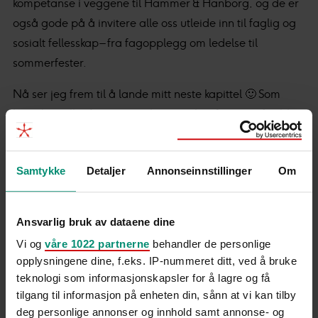
kompetanse i veggene til Hammer & Hanborg, og de er
også gode på å invitere alle oss utleide inn til faglig og
sosialt fellesskap – fra fagopplegg om ledelse til
sommerfester.
Nå ser jeg frem til å lande mitt neste kapittel 🙂 Som
konsulent eller fast ansatt, hvor jeg kan fortsette å jobbe
kreativt med historiefortelling og å skape
ekstraordinære møteplasser.
Samtykke
Detaljer
Annonseinnstillinger
Om
Ansvarlig bruk av dataene dine
Vi og
våre 1022 partnerne
behandler de personlige
opplysningene dine, f.eks. IP-nummeret ditt, ved å bruke
Relaterte innlegg
teknologi som informasjonskapsler for å lagre og få
tilgang til informasjon på enheten din, sånn at vi kan tilby
deg personlige annonser og innhold samt annonse- og