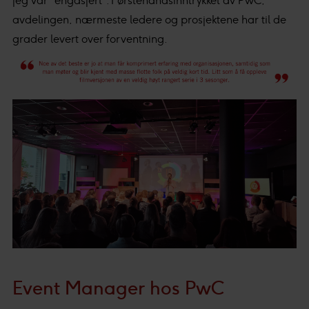
jeg var “engasjert”. Førstehåndsinntrykket av PwC,
avdelingen, nærmeste ledere og prosjektene har til de
grader levert over forventning.
Event Manager hos PwC