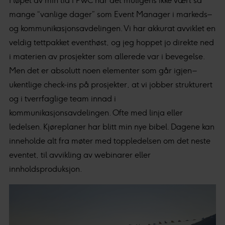
I løpet av min tid i PwC har det muligens ikke vært så
mange “vanlige dager” som Event Manager i markeds–
og kommunikasjonsavdelingen. Vi har akkurat avviklet en
veldig tettpakket eventhøst, og jeg hoppet jo direkte ned
i materien av prosjekter som allerede var i bevegelse.
Men det er absolutt noen elementer som går igjen –
ukentlige check-ins på prosjekter, at vi jobber strukturert
og i tverrfaglige team innad i
kommunikasjonsavdelingen. Ofte med linja eller
ledelsen. Kjøreplaner har blitt min nye bibel. Dagene kan
inneholde alt fra møter med toppledelsen om det neste
eventet, til avvikling av webinarer eller
innholdsproduksjon.