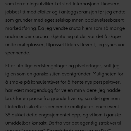
som forretningsutvikler i et stort internasjonalt konsern,
jobbet litt med elbiler og i anleggsbransjen før jeg endte
som gründer med eget selskap innen opplevelsesbasert
markedsføring. Da jeg vendte snuta hjem som så mange
andre under corona, skjønte jeg at det var det å skape
unike møteplasser, tilpasset tiden vi lever i, jeg synes var
spennende.
Etter utallige nedstengninger og pivoteringer, satt jeg
igjen som en ganske sliten eventgründer. Muligheten for
å smake på konsulentlivet for å hente nye perspektiver,
har vært morgendugg for veien min videre. Jeg hadde
bruk for en pause fra gründerlivet og scrollet gjennom
LinkedIn i søk etter spennende muligheter innen event.
Så dukket dette engasjementet opp, og vi kom i ganske
umiddelbar kontakt. Derfra var det egentlig strak vei til