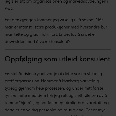
jeg sier sitt om organisasjonen og markedsavdelingen i
PwC.
For den gjengen kommer jeg virkelig til å savne! Når
man er intenst i store produksjoner med hverandre blir
man tette og glad i folk, fort. Er det lov å si det er
downsiden med å være konsulent?
Oppfølging som utleid konsulent
Førstehåndsinntrykket var jo at dette var en skikkelig
proff organisasjon. Hammer & Hanborg var veldig
tydelig gjennom hele prosessen, og under mitt første
fysiske møte med dem fikk jeg rett og slett følelsen av å
komme “hjem”. Jeg har følt meg utrolig bra ivaretatt, og
dette er en veldig personlig og raus gjeng. Det er mye