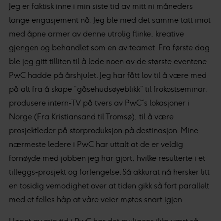
Jeg er faktisk inne i min siste tid av mitt ni måneders
lange engasjement nå. Jeg ble med det samme tatt imot
med åpne armer av denne utrolig flinke, kreative
gjengen og behandlet som en av teamet. Fra første dag
ble jeg gitt tilliten til å lede noen av de største eventene
PwC hadde på årshjulet. Jeg har fått lov til å være med
på alt fra å skape “gåsehudsøyeblikk” til frokostseminar,
produsere intern-TV på tvers av PwC´s lokasjoner i
Norge (Fra Kristiansand til Tromsø), til å være
prosjektleder på storproduksjon på destinasjon. Mine
nærmeste ledere i PwC har uttalt at de er veldig
fornøyde med jobben jeg har gjort, hvilke resulterte i et
tilleggs-prosjekt og forlengelse. Så akkurat nå hersker litt
en tosidig vemodighet over at tiden gikk så fort parallelt
med et felles håp at våre veier møtes snart igjen.