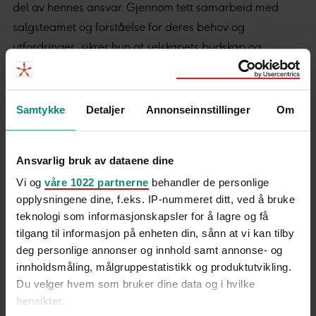
del av hennes ansvar. Gjennom tett samarbeid med
salgsteamet og forståelse for deres behov og
utfordringer, sikrer hun at selskapets budskap og
merkeidentitet integreres effektivt i salgsprosessen. Ved
å kombinere sin kompetanse innen kommunikasjon og
markedsføring med en dyp forståelse av salgssyklusen,
Samtykke
Detaljer
Annonseinnstillinger
Om
kan Susanna bidra med en meningsfull og god
kundeopplevelse.
Ansvarlig bruk av dataene dine
Susanna har en bachelorgrad i medieteknologi gjennom
Vi og
våre 1022 partnerne
behandler de personlige
IT, Media & Design-programmet (Södertörn University
opplysningene dine, f.eks. IP-nummeret ditt, ved å bruke
og KTH). Hun har også studert pedagogikk ved
teknologi som informasjonskapsler for å lagre og få
tilgang til informasjon på enheten din, sånn at vi kan tilby
Stockholms universitet. Interessen for mennesker og
deg personlige annonser og innhold samt annonse- og
teknologi er stor, og hun drives av å løse problemer og
innholdsmåling, målgruppestatistikk og produktutvikling.
utvikle seg innen sitt fagfelt.
Du velger hvem som bruker dine data og i hvilke
hensikter.
Når hun ikke jobber, liker hun å være på kjøkkenet og