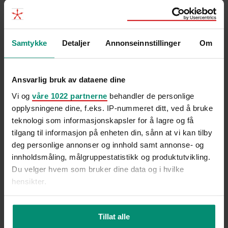
Samtykke
Detaljer
Annonseinnstillinger
Om
Ansvarlig bruk av dataene dine
Til tross for lav arbeidsledighet og høy etterspørsel etter
Vi og
våre 1022 partnerne
behandler de personlige
arbeidskraft mener Trine Larsen i Hammer & Hanborg at
opplysningene dine, f.eks. IP-nummeret ditt, ved å bruke
høsten kan...
teknologi som informasjonskapsler for å lagre og få
tilgang til informasjon på enheten din, sånn at vi kan tilby
2 min
deg personlige annonser og innhold samt annonse- og
innholdsmåling, målgruppestatistikk og produktutvikling.
Du velger hvem som bruker dine data og i hvilke
hensikter.
Hvis du gir oss lov, vil vi også gjerne:
Tillat alle
Innhente informasjon om den geografiske