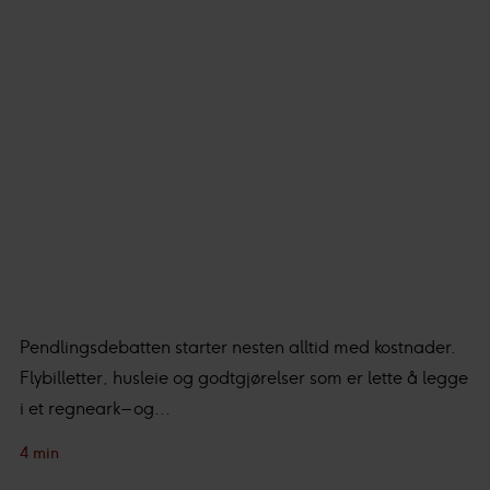
om deg til ulike formål. Ved å klikke på «Godta» gir du ditt
samtykke til disse formålene. Du kan også velge hvilken
innsamling du godkjenner og klikke på «Tillat utvalgte».
Du kan lese mer om hvordan vi benytter cookies og
annen data og hvordan vi samler inn og behandler
personopplysninger i vår
personvernerklæring
.
Vi og våre underleverandører behandler innsamlet
data basert på ditt samtykke for:
Personlig tilpasset
innhold og annonser, statistikk fra innhold og annonser,
og bruker-, innsikt- og produktutvikling.
Pendlingsdebatten starter nesten alltid med kostnader.
Flybilletter, husleie og godtgjørelser som er lette å legge
i et regneark – og...
4 min