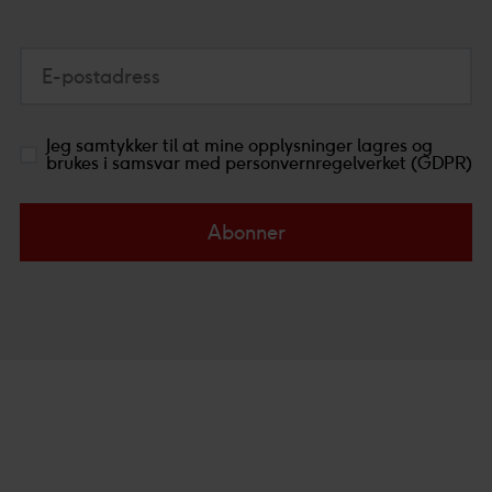
E-postadress
Jeg samtykker til at mine opplysninger lagres og
brukes i samsvar med personvernregelverket (GDPR)
Abonner