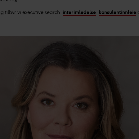
onopplysninger i vår
personvernerklæring
.
ing tilbyr vi executive search,
interimledelse
,
konsulentinnleie
o
er behandler innsamlet data basert på ditt samtykke for:
Pers
ld og annonser, og bruker-, innsikt- og produktutvikling.