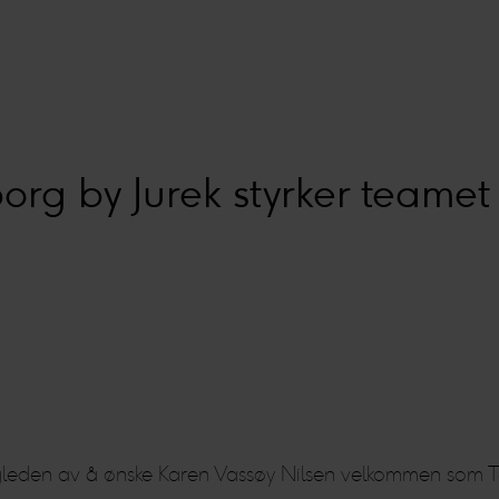
g by Jurek styrker teamet 
den av å ønske Karen Vassøy Nilsen velkommen som Talen