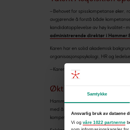
– Behovet for spisskompetanse øker, rol
avgjørende å forstå både kompetanse 
kandidatopplevelse av høy kvalitet – 
administrerende direktør i Hammer 
Karen har en solid akademisk bakgru
organisasjonspsykologi, HR og ledelse
– Karen kombinerer nysgjerrighet med s
Økt etterspørsel ette
Samtykke
Hammer & Hanborg by Jurek er et nord
med å utvikle og styrke sin viktigste r
Ansvarlig bruk av dataene d
kompetanse.
Vi og
våre 1022 partnerne
be
som informasjonskapsler for å