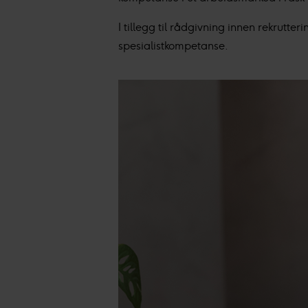
samler inn og behandler pers
I tillegg til rådgivning innen rekrutter
Vi og våre underleverandør
spesialistkompetanse.
annonser, statistikk fra innho