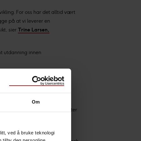
ikling. For oss har det alltid vært
ge på at vi leverer en
kt, sier
Trine Larsen,
t utdanning innen
dd til teamet vårt, sier Larsen.
Om
entinnleie.
Vi hjelper virksomheter
ttering og fleksibel tilgang på
tt, ved å bruke teknologi
n tilby deg personlige