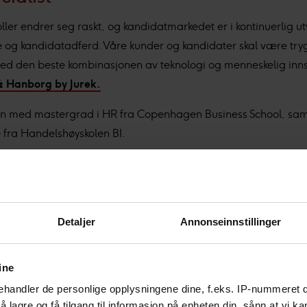
ler endrer seg raskt, og kandidatmarkedet er i kontinuerlig utv
og kandidatadferd. Våre kunder og kandidater skal være tryg
med den beste kombinasjonen av teknologi og menneskelig innsi
& Hanborg by Jurek.
nn med mastergrad i HR fra Copenhagen Business School, sam
 fra Handelshøyskolen BI.
terk gjennomføringsevne, og vil være et svært verdifullt tilsku
r spisskompetanse
Detaljer
Annonseinnstillinger
isk fullservice rådgivningsmiljø innen
rekruttering
og
konsul
essurs – menneskene – gjennom lederrekruttering, spesialistrekru
ine
handler de personlige opplysningene dine, f.eks. IP-nummeret di
 lagre og få tilgang til informasjon på enheten din, sånn at vi ka