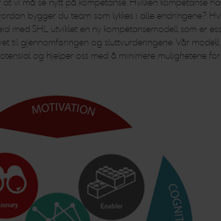
r at vi må se nytt på kompetanse. Hvilken kompetanse har
Hvordan bygger du team som lykkes i alle endringene? 
med SHL utviklet en ny kompetansemodell som er essensie
til gjennomføringen og sluttvurderingene. Vår modell er
otensial og hjelper oss med å minimere mulighetene for 