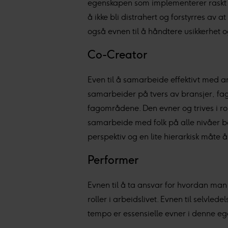
egenskapen som implementerer raskt n
samler inn og behandler pers
å ikke bli distrahert og forstyrres av
også evnen til å håndtere usikkerhet
Vi og våre underleverandør
annonser, statistikk fra innho
Co-Creator
Even til å samarbeide effektivt med and
samarbeider på tvers av bransjer, fa
fagområdene. Den evner og trives i ro
samarbeide med folk på alle nivåer både
perspektiv og en lite hierarkisk måt
Performer
Evnen til å ta ansvar for hvordan man b
roller i arbeidslivet. Evnen til selvled
tempo er essensielle evner i denne e