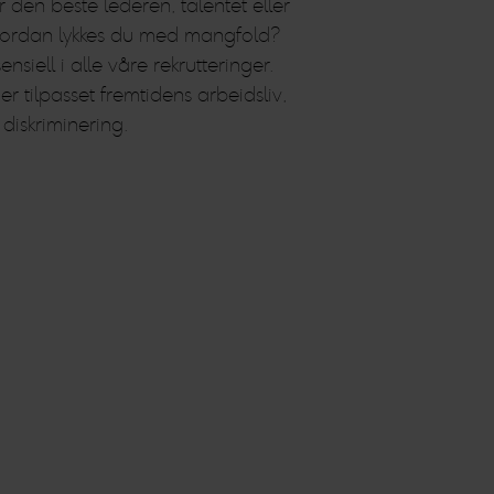
 den beste lederen, talentet eller
Hvordan lykkes du med mangfold?
ll i alle våre rekrutteringer.
 tilpasset fremtidens arbeidsliv,
diskriminering.