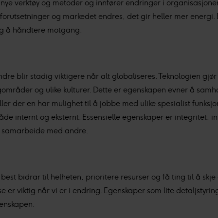
ye verktøy og metoder og innfører endringer i organisasjone
onopplysninger i vår
personvernerklæring
.
 at forutsetninger og markedet endres, det gir heller mer ener
 og å håndtere motgang.
er behandler innsamlet data basert på ditt samtykke for:
Pers
ld og annonser, og bruker-, innsikt- og produktutvikling.
re blir stadig viktigere når alt globaliseres. Teknologien gjør 
gområder og ulike kulturer. Dette er egenskapen evner å samh
ller der en har mulighet til å jobbe med ulike spesialist funk
 internt og eksternt. Essensielle egenskaper er integritet, innb
e å samarbeide med andre.
est bidrar til helheten, prioritere resurser og få ting til å sk
else er viktig når vi er i endring. Egenskaper som lite detaljstyr
genskapen.