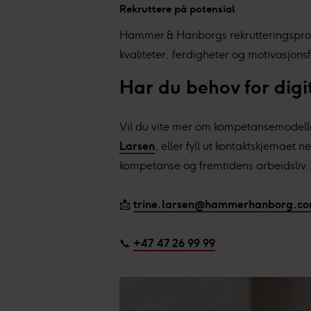
Rekruttere på potensial
Hammer & Hanborgs rekrutteringsproses
kvaliteter, ferdigheter og motivasjons
Har du behov for dig
Vil du vite mer om kompetansemodellen
Larsen
, eller fyll ut kontaktskjemaet
kompetanse og fremtidens arbeidsliv.
📩
trine.larsen@hammerhanborg.c
📞
+47 47 26 99 99