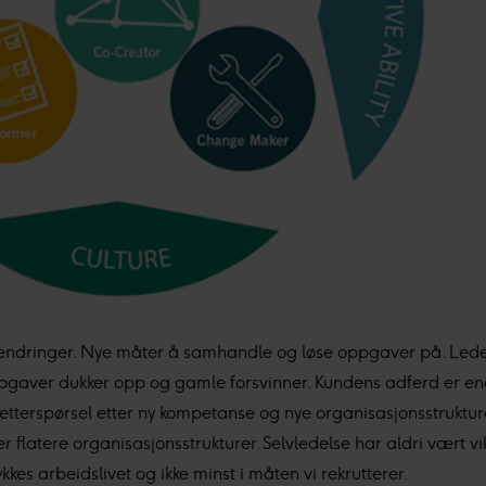
 endringer. Nye måter å samhandle og løse oppgaver på. Leder
ppgaver dukker opp og gamle forsvinner. Kundens adferd er en
tterspørsel etter ny kompetanse og nye organisasjonsstrukturer
flatere organisasjonsstrukturer. Selvledelse har aldri vært vik
kes arbeidslivet og ikke minst i måten vi rekrutterer.