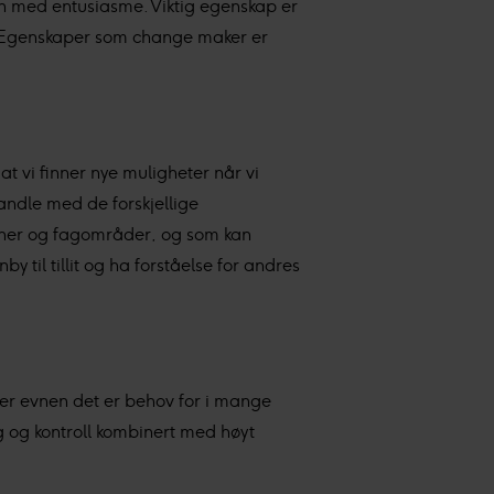
n med entusiasme. Viktig egenskap er
gi. Egenskaper som change maker er
onlig tilpasset innhold og
at vi finner nye muligheter når vi
andle med de forskjellige
sjoner og fagområder, og som kan
y til tillit og ha forståelse for andres
je er evnen det er behov for i mange
ing og kontroll kombinert med høyt